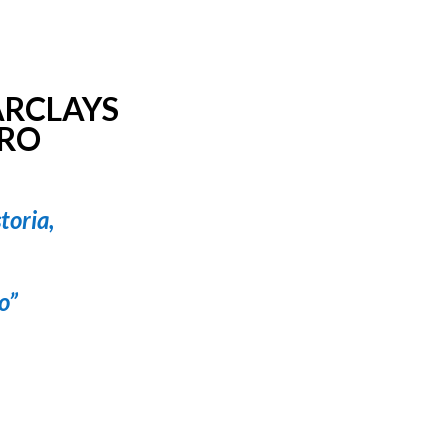
ARCLAYS
ERO
toria,
o”