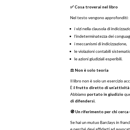
✅ Cosa troverai nel libro
Nel testo vengono approfonditi:
i vizi nella clausola di indicizzaz
l’indeterminatezza dei conguagl
i meccanismi di indicizzazione,
le violazioni contabili sistemati
le azioni giudiziali esperibili.
⚖️ Non è solo teoria
Il libro non è solo un esercizio a
È il
frutto diretto di un’attivit
Abbiamo
portato in giudizio
que
di difendersi
.
🧭 Un riferimento per chi cerca 
Se hai un mutuo Barclays in franchi
e perché devi affidarti ad avvoca