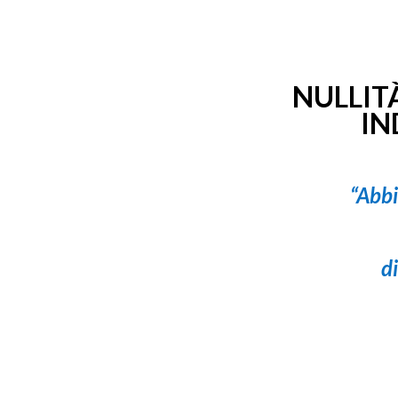
NULLIT
IN
“Abbi
d