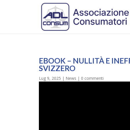
EBOOK – NULLITÀ E INEF
SVIZZERO
Lug 9, 2025
|
News
|
0 commenti