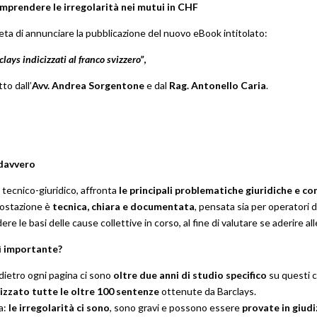
prendere le irregolarità nei mutui in CHF
a di annunciare la pubblicazione del nuovo eBook intitolato:
clays indicizzati al franco svizzero”
,
tto dall’
Avv. Andrea Sorgentone
e dal
Rag. Antonello Caria
.
 davvero
tecnico-giuridico, affronta
le principali problematiche giuridiche e con
mpostazione è
tecnica, chiara e documentata
, pensata sia per operatori 
 le basi delle cause collettive in corso, al fine di valutare se aderire al
ì importante?
dietro ogni pagina ci sono
oltre due anni di studio specifico
su questi c
izzato tutte le oltre 100 sentenze
ottenute da Barclays.
a:
le irregolarità ci sono
, sono gravi e possono essere
provate in giudi