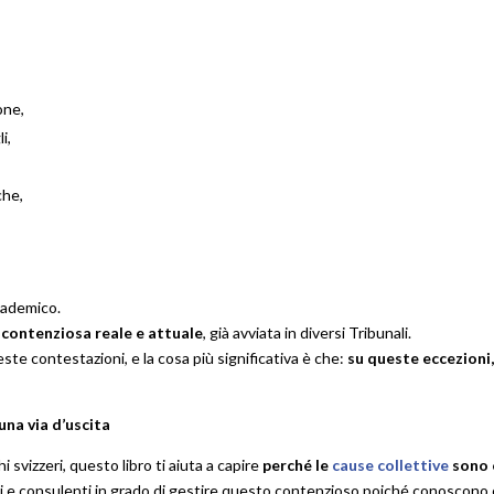
ione,
i,
che,
ccademico.
à contenziosa reale e attuale
, già avviata in diversi Tribunali.
ste contestazioni, e la cosa più significativa è che:
su queste eccezioni,
una via d’uscita
 svizzeri, questo libro ti aiuta a capire
perché le
cause collettive
sono 
ti e consulenti in grado di gestire questo contenzioso poiché conoscono og