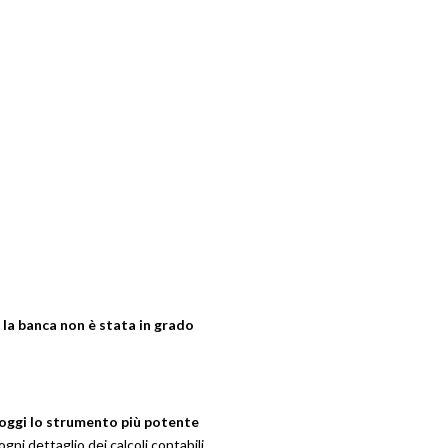
 la banca non è stata in grado
oggi lo strumento più potente
ni dettaglio dei calcoli contabili