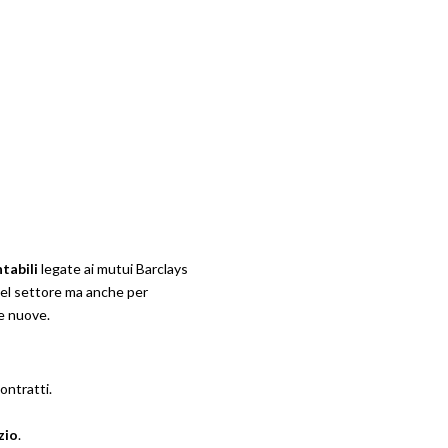
tabili
legate ai mutui Barclays
del settore ma anche per
le nuove.
ontratti.
zio
.