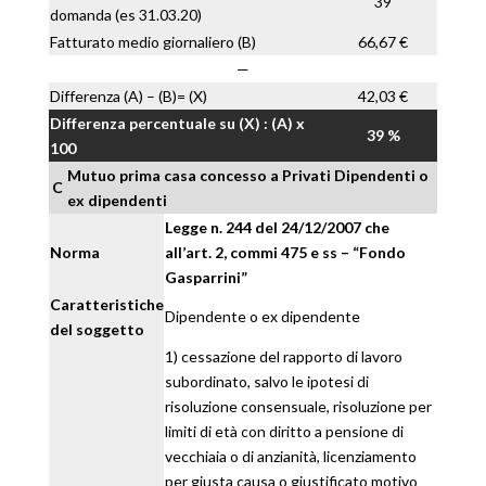
39
domanda (es 31.03.20)
Fatturato medio giornaliero (B)
66,67 €
—
Differenza (A) – (B)= (X)
42,03 €
Differenza percentuale su (X) : (A) x
39 %
100
Mutuo prima casa concesso a Privati Dipendenti o
C
ex dipendenti
Legge n. 244 del 24/12/2007 che
Norma
all’art. 2, commi 475 e ss – “Fondo
Gasparrini”
Caratteristiche
Dipendente o ex dipendente
del soggetto
1) cessazione del rapporto di lavoro
subordinato, salvo le ipotesi di
risoluzione consensuale, risoluzione per
limiti di età con diritto a pensione di
vecchiaia o di anzianità, licenziamento
per giusta causa o giustificato motivo