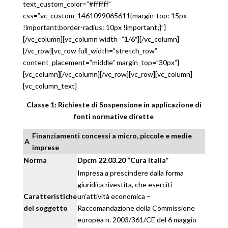
text_custom_color=”#ffffff”
css=”.vc_custom_1461099065611{margin-top: 15px
!important;border-radius: 10px !important;}”]
[/vc_column][vc_column width=”1/6″][/vc_column]
[/vc_row][vc_row full_width=”stretch_row”
content_placement=”middle” margin_top=”30px”]
[vc_column][/vc_column][/vc_row][vc_row][vc_column]
[vc_column_text]
Classe 1: Richieste di Sospensione in applicazione di
fonti normative dirette
Finanziamenti concessi a micro, piccole e medie
A
imprese
Norma
Dpcm 22.03.20 “Cura Italia”
Impresa a prescindere dalla forma
giuridica rivestita, che eserciti
Caratteristiche
un’attività economica –
del soggetto
Raccomandazione della Commissione
europea n. 2003/361/CE del 6 maggio