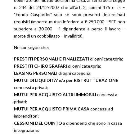
delle rate del mutuo della prima casa, ai sensi della Legge
n. 244 del 24/12/2007 che all’art. 2, commi 475 e ss –
“Fondo Gasparrini” solo se sono presenti determinati
requisiti (importo mutuo inferiore a € 250.000- ISEE non
superiore a 30.000 – il dipendente a perso il lavoro –
morte di un coobbligato – invalidità).
Ne consegue che:
PRESTITI PERSONALI E FINALIZZATI
di ogni categoria;
PRESTITI CHIROGRAFARI
di ogni categoria;
LEASING PERSONALI
di ogni categoria;
MUTUI DI LIQUIDITA’ e/o per RISTRUTTURAZIONE
concessi a privati;
MUTUI PER ACQUISTO ALTRI IMMOBILI
concessi a
privati;
MUTUI PER ACQUISTO PRIMA CASA
concessi ad
imprenditori;
CESSIONI DEL QUINTO
a dipendenti che sono in cassa
integrazione.