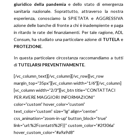
giuridico della pandemia
e dello stato di emergenza
sanitaria nazionale. Soprattutto, attraverso la nostra
esperienza, conosciamo la SPIETATA e AGGRESSIVA
azione delle banche di fronte a chi è inadempiente e paga
in ritardo le rate dei finanziamenti. Per tale ragione, ADL
Consum, ha studiato una particolare azione di
TUTELA
e
PROTEZIONE
.
In questa particolare circostanza raccomandiamo a tutti
di
TUTELARSI PREVENTIVAMENTE
.
[/vc_column_text][/vc_column][/vc_row][vc_row
margin_top=”35px”][vc_column width=”1/6″][/vc_column]
[vc_column width=”2/3″][vc_btn title=”CONTATTACI
PER AVERE MAGGIORI INFORMAZIONI”
color=”custom” hover_color=”custom”
text_color=”custom” size=”lg” align=”center”
css_animation=”zoom-in-up” button_block=”true”
link=”url:%2Fcontatti%2F||” custom_color=”#2f306a”
hover_custom_color=”#a9a9d8″