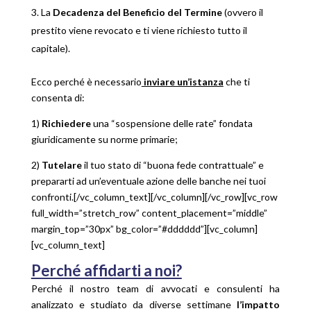
La
Decadenza del Beneficio del Termine
(ovvero il
prestito viene revocato e ti viene richiesto tutto il
capitale).
Ecco perché è necessario
inviare un’istanza
che ti
consenta di:
1)
Richiedere
una “sospensione delle rate” fondata
giuridicamente su norme primarie;
2)
Tutelare
il tuo stato di “buona fede contrattuale” e
prepararti ad un’eventuale azione delle banche nei tuoi
confronti.[/vc_column_text][/vc_column][/vc_row][vc_row
full_width=”stretch_row” content_placement=”middle”
margin_top=”30px” bg_color=”#dddddd”][vc_column]
[vc_column_text]
Perché affidarti a noi?
Perché il nostro team di avvocati e consulenti ha
analizzato e studiato da diverse settimane
l’impatto