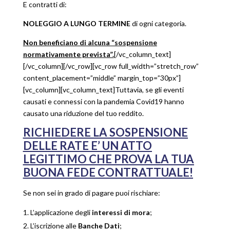
E contratti di:
NOLEGGIO A LUNGO TERMINE
di ogni categoria.
Non beneficiano di alcuna “sospensione
normativamente prevista”.
[/vc_column_text]
[/vc_column][/vc_row][vc_row full_width=”stretch_row”
content_placement=”middle” margin_top=”30px”]
[vc_column][vc_column_text]Tuttavia, se gli eventi
causati e connessi con la pandemia Covid19 hanno
causato una riduzione del tuo reddito.
RICHIEDERE LA SOSPENSIONE
DELLE RATE E’ UN ATTO
LEGITTIMO CHE PROVA LA TUA
BUONA FEDE CONTRATTUALE!
Se non sei in grado di pagare puoi rischiare:
L’applicazione degli
interessi di mora
;
L’iscrizione alle
Banche Dati
;