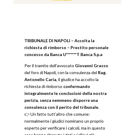
TRIBUNALE DI NAPOLI – Accolta la
richiesta di rimborso – Prestito personale
concesso da Banca U*******T Banca S.p.a
Per il tramite dell’avvocato
Giovanni Grasso
del foro di Napoli, con la consulenza del
Rag.
Antonello Caria
, il giudice ha accolto la
richiesta di rimborso
confermando
integralmente le conclusioni della nostra
perizia
,
senza nemmeno disporre una
consulenza con il perito del tribunale
.
👉 Un fatto tutt’altro che comune:
normalmente i giudici nominano un proprio
esperto per verificare i calcoli, ma in questo
caso hanno ritenuto i dati e i rilievi già