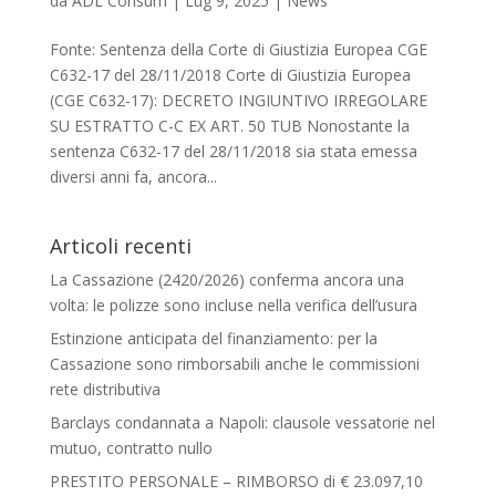
da
ADL Consum
|
Lug 9, 2025
|
News
Fonte: Sentenza della Corte di Giustizia Europea CGE
C632-17 del 28/11/2018 Corte di Giustizia Europea
(CGE C632-17): DECRETO INGIUNTIVO IRREGOLARE
SU ESTRATTO C-C EX ART. 50 TUB Nonostante la
sentenza C632-17 del 28/11/2018 sia stata emessa
diversi anni fa, ancora...
Articoli recenti
La Cassazione (2420/2026) conferma ancora una
volta: le polizze sono incluse nella verifica dell’usura
Estinzione anticipata del finanziamento: per la
Cassazione sono rimborsabili anche le commissioni
rete distributiva
Barclays condannata a Napoli: clausole vessatorie nel
mutuo, contratto nullo
PRESTITO PERSONALE – RIMBORSO di € 23.097,10